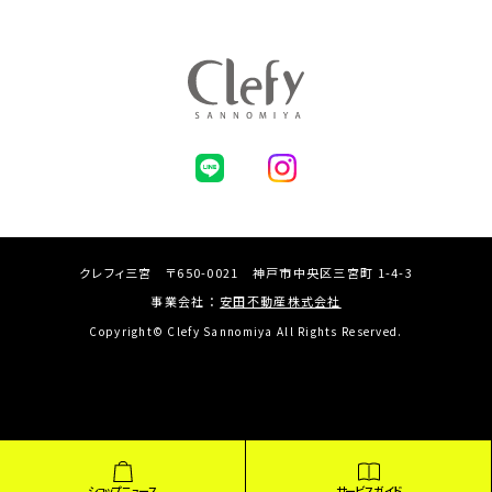
クレフィ三宮 〒650-0021 神戸市中央区三宮町 1-4-3
事業会社 ：
安田不動産株式会社
Copyright© Clefy Sannomiya All Rights Reserved.
ショップニュース
サービスガイド